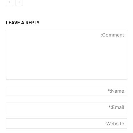
LEAVE A REPLY
nt:
me:*
ail:*
ite: