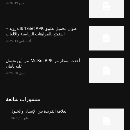
مايو 19, 2026
عنوان: تحميل تطبيق 1xBet APK للاندرويد –
استمتع بالمراهنات الرياضية والألعاب
أغسطس 13, 2025
أحدث إصدار من MelBet APK: من أين تحصل
عليه بأمان
أبريل 30, 2025
منشورات شائعة
العلاقة الفريدة بين الإنسان والخيول
مايو 19, 2026