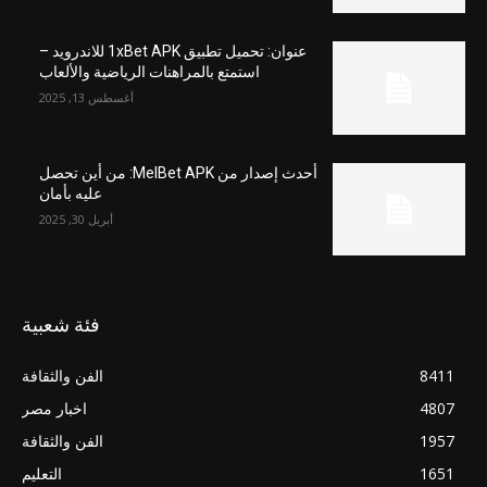
عنوان: تحميل تطبيق 1xBet APK للاندرويد –
استمتع بالمراهنات الرياضية والألعاب
أغسطس 13, 2025
أحدث إصدار من MelBet APK: من أين تحصل
عليه بأمان
أبريل 30, 2025
فئة شعبية
8411
الفن والثقافة
4807
اخبار مصر
1957
الفن والثقافة
1651
التعليم