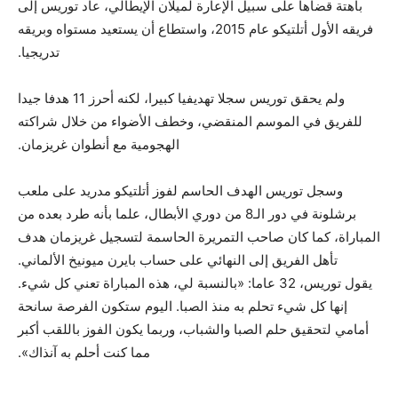
باهتة قضاها على سبيل الإعارة لميلان الإيطالي، عاد توريس إلى
فريقه الأول أتلتيكو عام 2015، واستطاع أن يستعيد مستواه وبريقه
تدريجيا.
ولم يحقق توريس سجلا تهديفيا كبيرا، لكنه أحرز 11 هدفا جيدا
للفريق في الموسم المنقضي، وخطف الأضواء من خلال شراكته
الهجومية مع أنطوان غريزمان.
وسجل توريس الهدف الحاسم لفوز أتلتيكو مدريد على ملعب
برشلونة في دور الـ8 من دوري الأبطال، علما بأنه طرد بعده من
المباراة، كما كان صاحب التمريرة الحاسمة لتسجيل غريزمان هدف
تأهل الفريق إلى النهائي على حساب بايرن ميونيخ الألماني.
يقول توريس، 32 عاما: «بالنسبة لي، هذه المباراة تعني كل شيء.
إنها كل شيء تحلم به منذ الصبا. اليوم ستكون الفرصة سانحة
أمامي لتحقيق حلم الصبا والشباب، وربما يكون الفوز باللقب أكبر
مما كنت أحلم به آنذاك».