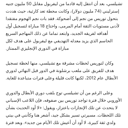
تشيلسي، بعد أن انتقل إليه قادما من ليفربول مقابل 50 مليون جنيه
إسترليني (74 مليون دولار)، وكانت محطة تعد كارثية، حيث هددت
بتحول توريس من نجم إلى أضحوكة. فقد بات نجم الهجوم مفتقدا
لأدنى مستويات الثقة أمام المرمى، واحتاج 18 مباراة لتسجيل أول
أهدافه لفريقه الجديد، وابتعد تماما عن ذلك المهاجم السريع
الحاسم الذي يزيد معدله التهديفي مع ليفربول على هدف لكل
مباراة في الدوري الإنجليزي الممتاز.
وكان لتوريس لحظات مشرقة مع تشيلسي، منها لحظة تسجيل
هدف للفريق على ملعب برشلونة في الدور قبل النهائي لدوري
الأبطال عام 2012، لكنها كانت قليلة وعلى فترات متباعدة للغاية.
وعلى الرغم من أن تشيلسي توج بلقب دوري الأبطال والدوري
الأوروبي خلال فترة تواجد توريس بين صفوفه، فإن اللاعب الإسباني
لا يتحدث عن تلك الإنجازات باعتزاز، ويقول: «لا أود الحديث بشأن
تلك اللحظات. مسيرتي تسير بشكل جيد، أشعر هنا وكأنني في بيتي
ولدي ثقة كبيرة، لا أود أن أعيش تلك الأيام من جديد». وبعد فترة