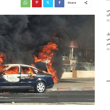
Share
 MelBet APK: من
ان
قمك
ئي