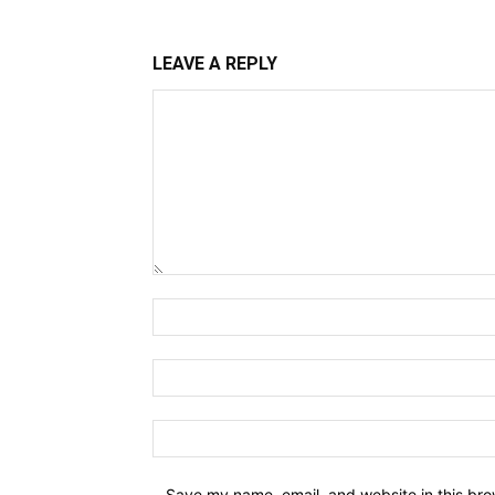
LEAVE A REPLY
Comment:
Name:*
Email:*
Website:
Save my name, email, and website in this bro