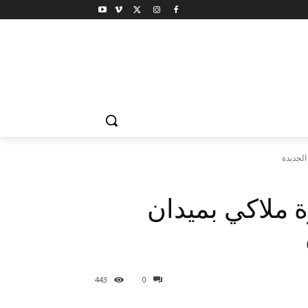
لجديدة
 ملاكي بميدان
443
0