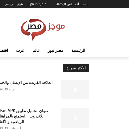
السبت, أغسطس 8, 2026
Sign in / Join
منوع
رياضي
الرئيسية
مصر نيوز
عالم
عرب
اقتصا
الأكثر شهرة
العلاقة الفريدة بين الإنسان والخي
مايو 19, 2026
عنوان: تحميل تطبيق  APK
للاندرويد – استمتع بالمراهن
الرياضية والألع
أغسطس 13, 2025