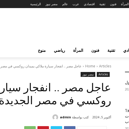
المرأة
فنون
تقنية
اقتصادي
عرب
عالم
مصر نيوز
الرئيسية
دي
تقنية
فنون
المرأة
رياضي
منوع
Articles
Home
عاجل مصر .. انفجار سيارة ملاكي بميدان روكسي في مصر ا
Articles
مصر نيوز
ول
عاجل مصر .. انفجار سيارة
روكسي في مصر الجديدة
1xBet
ات
كتب بواسطة
admin
أكتوبر 5, 2024
اب