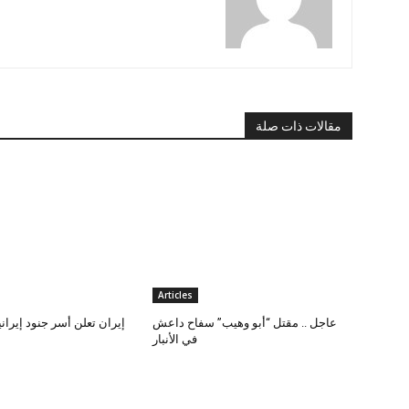
مقالات ذات صلة
Articles
عاجل .. مقتل “أبو وهيب” سفاح داعش
إيران تعلن أسر جنود إيران
في الأنبار