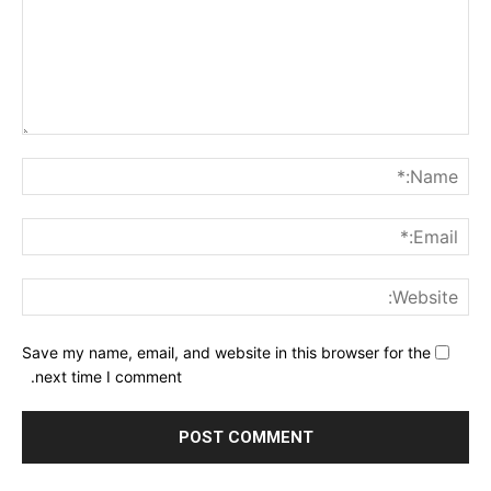
nt:
me:*
ail:*
ite:
Save my name, email, and website in this browser for the
next time I comment.