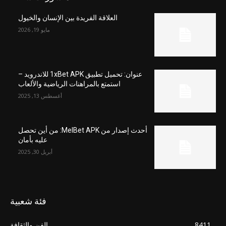
العلاقة الفريدة بين الإنسان والخيول
مايو 19, 2026
عنوان: تحميل تطبيق 1xBet APK للاندرويد –
استمتع بالمراهنات الرياضية والألعاب
أغسطس 13, 2025
أحدث إصدار من MelBet APK: من أين تحصل
عليه بأمان
أبريل 30, 2025
فئة شعبية
8411
الفن والثقافة