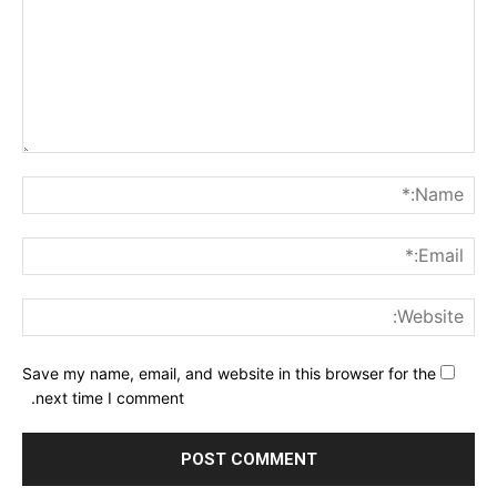
nt:
me:*
ail:*
ite:
Save my name, email, and website in this browser for the
next time I comment.