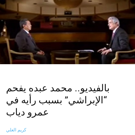
بالفيديو.. محمد عبده يفحم
“الإبراشي” بسبب رأيه في
عمرو دياب
كريم العلي