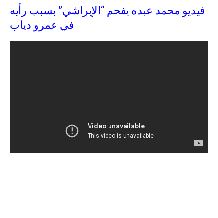
فيديو محمد عبده يفحم “الإبراشي” بسبب رأيه
في عمرو دياب