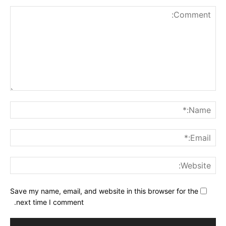
nt:
me:*
ail:*
ite:
Save my name, email, and website in this browser for the
next time I comment.