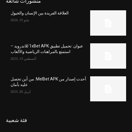
منشورات شائعة
العلاقة الفريدة بين الإنسان والخيول
مايو 19, 2026
عنوان: تحميل تطبيق 1xBet APK للاندرويد –
استمتع بالمراهنات الرياضية والألعاب
أغسطس 13, 2025
أحدث إصدار من MelBet APK: من أين تحصل
عليه بأمان
أبريل 30, 2025
فئة شعبية