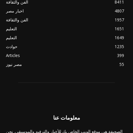
8411
الفن والثقافة
4807
اخبار مصر
1957
الفن والثقافة
1651
التعليم
1649
التعليم
1235
حوادث
Articles
399
55
مصر نيوز
معلومات عنا
الصحيفة هي موقع الويب الخاص بك للأخبار والترفيه والموسيقى. نحن