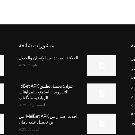
ة
منشورات شائعة
العلاقة الفريدة بين الإنسان والخيول
فة
مايو 19, 2026
صر
فة
يم
عنوان: تحميل تطبيق 1xBet APK
للاندرويد – استمتع بالمراهنات
يم
الرياضية والألعاب
ث
أغسطس 13, 2025
Ar
أحدث إصدار من MelBet APK: من
أين تحصل عليه بأمان
وز
أبريل 30, 2025