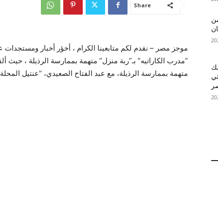
Share
 MelBet APK: من
ان
موجز مصر – نقدم لكم متابعينا الكرام ، أخؤر أخبار ومستجدات 
“مدرب الكاراتيه” بـ”ربة منزل” متهمة بممارسة الرذيلة ، حيث أ
قمك
متهمة بممارسة الرذيلة، مع عبد الفتاح الصعيدي، “عنتيل المحلة
ئي