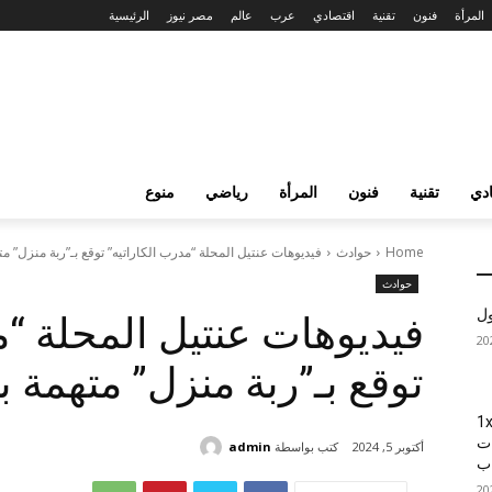
المرأة
فنون
تقنية
اقتصادي
عرب
عالم
مصر نيوز
الرئيسية
دي
تقنية
فنون
المرأة
رياضي
منوع
Home
حوادث
فيديوهات عنتيل المحلة “مدرب الكاراتيه” توقع بـ”ربة منزل” مت
حوادث
ول
فيديوهات عنتيل المحلة “م
توقع بـ”ربة منزل” متهمة ب
1xBet
ات
كتب بواسطة
admin
أكتوبر 5, 2024
اب