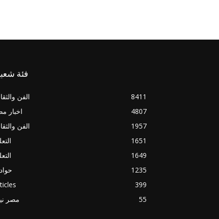
فئة شعبي
8411
الفن والثقا
4807
اخبار م
1957
الفن والثقا
1651
التعل
1649
التعل
1235
حواد
ticles
399
55
مصر ني