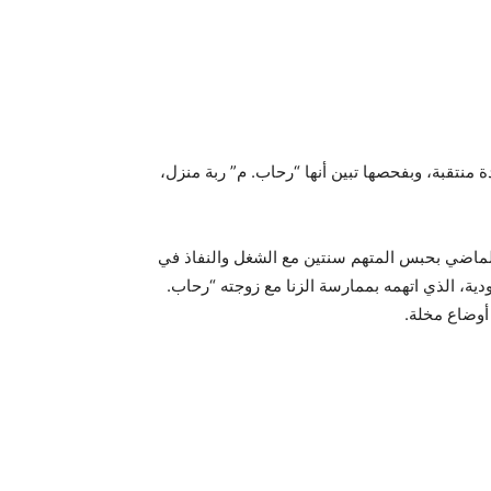
منتقبة، وبفحصها تبين أنها “رحاب. م” ربة منزل،
ة جنح أول المحلة الكبرى، قد قضت في 15 يناير الماضي بحبس المتهم سنتين مع الشغل والنفاذ في
ية، الذي اتهمه بممارسة الزنا مع زوجته “رحاب.
أوضاع مخلة.