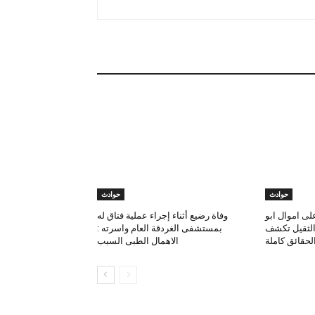
حوادث
حوادث
لى اموال ابو
وفاة رضيع أثناء إجراء عملية فتاق له
 الثقيل تكشف
بمستشفى الغردقة العام واسرته :
لحقائق كاملة
الاهمال الطبى السبب