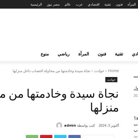
المرأة
فنون
تقنية
اقتصادي
عرب
عالم
مصر نيوز
الرئيسية
دي
تقنية
فنون
المرأة
رياضي
منوع
Home
حوادث
نجاة سيدة وخادمتها من محاولة اغتصاب داخل منزلها
حوادث
ول
نجاة سيدة وخادمتها من م
منزلها
1xBet
ات
كتب بواسطة
admin
أكتوبر 5, 2024
اب