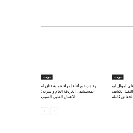
حوادث
حوادث
لى اموال ابو
وفاة رضيع أثناء إجراء عملية فتاق له
 الثقيل تكشف
بمستشفى الغردقة العام واسرته :
لحقائق كاملة
الاهمال الطبى السبب