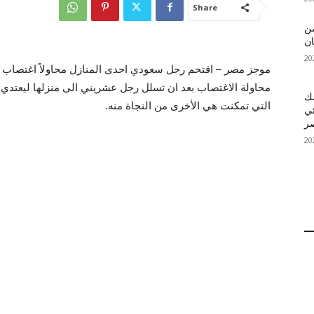
Share
 MelBet APK: من
ان
موجز مصر – اقتحم رجل سعودي احدى المنازل محاولاً اغتصاب س
محاولة الاغتصاب بعد ان تسلل رجل عشريني الى منزلها ليعتدي عليه
قمك
التي تمكنت هي الأخرى من النجاة منه.
ئي