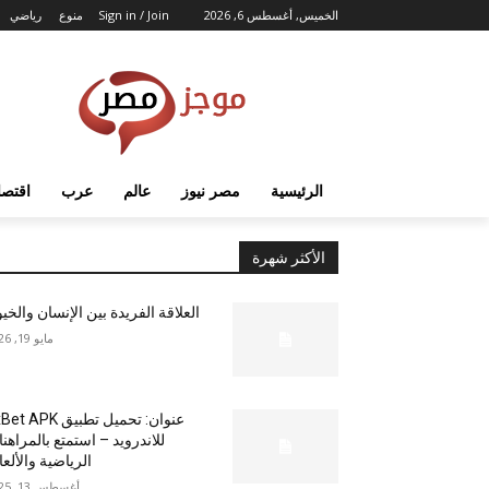
الخميس, أغسطس 6, 2026
Sign in / Join
منوع
رياضي
الرئيسية
مصر نيوز
عالم
عرب
اقتصا
الأكثر شهرة
العلاقة الفريدة بين الإنسان والخي
مايو 19, 2026
عنوان: تحميل تطبيق  APK
للاندرويد – استمتع بالمراهن
الرياضية والألع
أغسطس 13, 2025