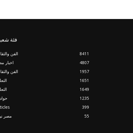
فئة شعبي
8411
الفن والثقا
4807
اخبار م
1957
الفن والثقا
1651
التعل
1649
التعل
1235
حواد
ticles
399
55
مصر ني