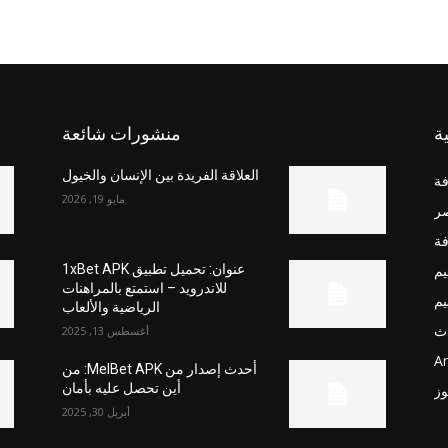
ة
منشورات شائعة
العلاقة الفريدة بين الإنسان والخيول
فة
مايو 19, 2026
صر
فة
يم
عنوان: تحميل تطبيق 1xBet APK
للاندرويد – استمتع بالمراهنات
يم
الرياضية والألعاب
ث
أغسطس 13, 2025
Ar
أحدث إصدار من MelBet APK: من
أين تحصل عليه بأمان
وز
أبريل 30, 2025