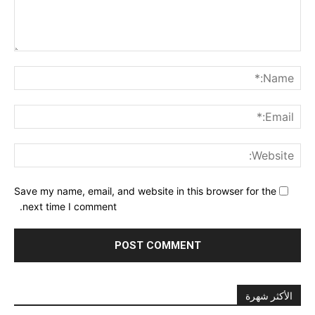
nt:
me:*
ail:*
ite:
Save my name, email, and website in this browser for the
next time I comment.
الأكثر شهرة