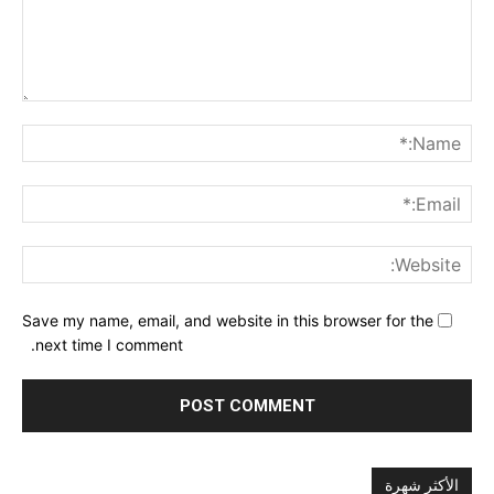
nt:
me:*
ail:*
ite:
Save my name, email, and website in this browser for the
next time I comment.
الأكثر شهرة