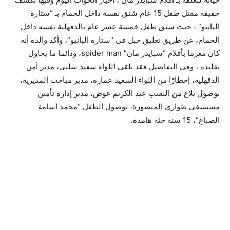
حقيقة مقتل طفل 15 عام شنق نفسة داخل الحمام بـ “ستارة
البانيو” ، حيث شنق طفل خمسة عشر عام بالدقهلية نفسه داخل
الحمام، عن طريق تعليق حبل فى “ستارة البانيو”، وأكد والده أنه
كان مغرما بأفلام “سبايدر مان” spider man، ودائما ما يحاول
تقليده ، وفي التفاصيل فقد تلقى اللواء سعيد شلبى، مدير أمن
الدقهلية، إخطارًا من اللواء السعيد عمارة، مدير مباحث المديرية،
بوصول بلاغ من النقيب عبد الكريم عوض، مدير إدارة تأمين
مستشفى طوارئ المنصورة، بوصول الطفل “محمد أسامة
الصباغ”، 15 سنة جثة هامدة.