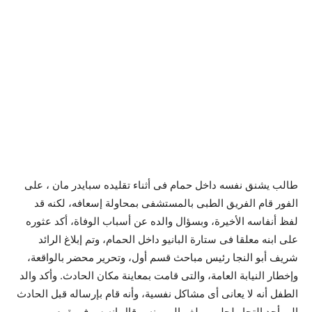
طالب يشنق نفسه داخل حمام فى أثناء تقليده سبايدر مان ، على
الفور قام الفريق الطبى بالمستشفى بمحاولة إسعافه، لكنه قد
لفظ أنفاسه الأخيرة، وبسؤال والده عن أسباب الوفاة، أكد عثوره
على ابنه معلقا فى ستارة البانيو داخل الحمام، وتم إبلاغ الرائد
شريف أبو النجا رئيس مباحث قسم أول، وتحرير محضر بالواقعة،
وإخطار النيابة العامة، والتى قامت بمعاينة مكان الحادث. وأكد والد
الطفل أنه لا يعانى أى مشاكل نفسية، وأنه قام بإرساله قبل الحادث
إلى أحد التجار لجلب مبلغ مالى منه، وقال إنه سوف يقوم