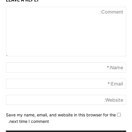
nt:
me:*
ail:*
ite:
Save my name, email, and website in this browser for the
next time I comment.