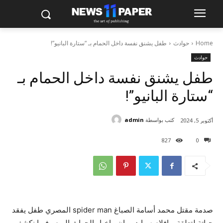
Home
حوادث
طفل يشنق نفسة داخل الحمام بـ “ستارة البانيو”!
حوادث
طفل يشنق نفسة داخل الحمام بـ
“ستارة البانيو”!
كتب بواسطة
admin
أكتوبر 5, 2024
827
0
صدمة مقتل محمد أسامة الصباغ spider man المصري طفل يفقد
حياتة لتعلقة بـ افلام سبايدر مان ، اخبار الحواث اليوم وفيها نكشف