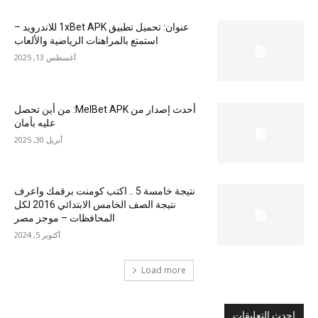
عنوان: تحميل تطبيق 1xBet APK للاندرويد –
استمتع بالمراهنات الرياضية والألعاب
أغسطس 13, 2025
أحدث إصدار من MelBet APK: من أين تحصل
عليه بأمان
أبريل 30, 2025
نتيجة خامسة 5 .. اكتب كومنت برقمك واعرف
نتيجة الصف الخامس الابتدائي 2016 لكل
المحافظات – موجز مصر
أكتوبر 5, 2024
Load more
احدث التعليقات