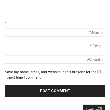
nt:
me:*
ail:*
ite:
Save my name, email, and website in this browser for the
next time I comment.
الأكثر شهرة