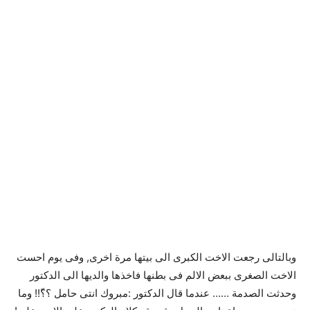
وبالتالى رجعت الاخت الكبرى الى بيتها مرة اخرى, وفى يوم احست
الاخت الصغرى ببعض الالم فى بطنها فاخذها والديها الى الدكتور
وحدثت الصدمة …… عندما قال الدكتور :مبروك انتى حامل ؟؟ّ!! وما