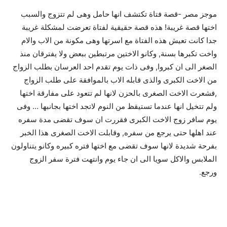
موجز مصر -قصة فتاة تكتشف انها حامل وهى لم تتزوج والسبب
اختها قصة غريبة! هذه قصة حقيقية لفتاة تعرضت لمشكلة غريبة
جدا كانت تعيش هذه الفتاة مع اسرتها وهى مكونة من الاب والام
واخت تكبرها بسنة, وكانو الاختين مرتبطين ببعض ولا يفترقان منذ
الصغر الى ان كبروا, وفى ذات يوم تقدم احد العرسان بطلب الزواج
من الاخت الكبرى والذى قابله الاب بالموافقة على طلب الزواج
,فشعرت الاخت الصغرى بالحزن لانها لم تتعود على مفارقة اختها
ولم تتخيل انها عندما تستيقظ من النوم لاتجد اختها بجانبها … وفى
يوم سافر زوج الاخت الكبرى فقررت ان سوف تقضى مدة سفره
عند اهلها حتى يرجع من سفره, وقابلت الاخت الصغرى هذا الخبر
بفرحة شديدة لانها سوف تقضى مع اختها فتره كبيره وكانو يتناولون
الملابس والاكل سويا الى ان جاء يوم وانتهت فترة سفر الزوج
ورجع.