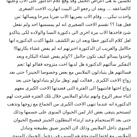
تحسين به هى اعراض الحمل وقد وقع كلام الدكتور على الاب وعليها
كالصاعقه …. وبعد ان رجعو الى البيت انهارت الاخت الصغرى
واخذت تبكى…. وقام الاب بضربها الاب ضربا مبرحا ويسالها :من
فعل هذا ؟؟ تقسم الاخت الصغيرى انه لم يمسسها احد ولم تفعل
شئ فاخذها الاب مرة اخرى الى دكتورة النسا والولاده لكى يتاكدو
لعل كلام الدكتور خطا وبعد ان تم الكشف عليها اكدت الدكتوره انها
حااامل والغريب ان الدكتورة اخبرتهم انه لم يفض غشاء بكارتها!!
واخذوا يسالو كيف تكون حاامل ؟؟ولم يفض غشاء البكاره وبعد
التفكير سألتهم الدكتورة هل لديها اخت متزوجه فقالو لها :نعم
فسالتهم هل يتبادلون الملابس مع بعض وخصوصا الجينز؟ حتى بعد
زواج الاخت الكبرى , فقالت لهم :وهل مازلو يتبادلونها حتى بعد
زواج اختها فانتبهوا الى الفترة التى قضدتها الاخت الكبرى معهم
اثناء سفر الزوج وانهم تبادلو الملابس خلال تلك الفتره فشرحت لهم
الدكتورة انه عندما تنهى الاخت الكبرى من الجماع مع زوجها وتذهب
لتستحم يتبقى بعض اثار لمن الحيوان المنوى على جسمها وذلك
حتى بعد الاستحمام وعند ارتداء البنطلون الجينز فيصبح الحيوان
المنوى داخل الملابس وذلك لان الجينز ضيق بطبيعته وتبادل
الملابس مع اختها المتزوجة هو السبب فى دخول الحيوان المنوى