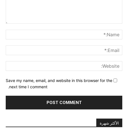
nt:
me:*
ail:*
ite:
Save my name, email, and website in this browser for the
next time I comment.
الأكثر شهرة