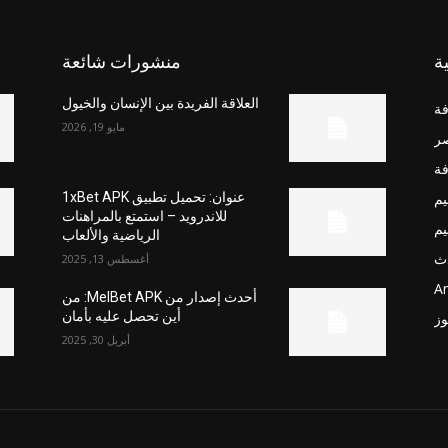
ة
منشورات شائعة
العلاقة الفريدة بين الإنسان والخيول
فة
مايو 19, 2026
صر
فة
يم
عنوان: تحميل تطبيق 1xBet APK
للاندرويد – استمتع بالمراهنات
يم
الرياضية والألعاب
ث
أغسطس 13, 2025
Ar
أحدث إصدار من MelBet APK: من
أين تحصل عليه بأمان
وز
أبريل 30, 2025