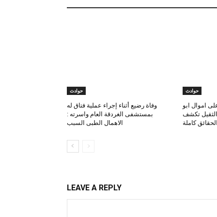
حوادث
حوادث
لى اموال ابو
وفاة رضيع أثناء إجراء عملية فتاق له
 الثقيل تكشف
بمستشفى الغردقة العام واسرته :
لحقائق كاملة
الاهمال الطبى السبب
LEAVE A REPLY