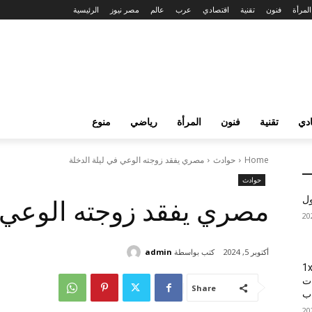
المرأة
فنون
تقنية
اقتصادي
عرب
عالم
مصر نيوز
الرئيسية
دي
تقنية
فنون
المرأة
رياضي
منوع
Home
حوادث
مصري يفقد زوجته الوعي في ليلة الدخلة
حوادث
ول
مصري يفقد زوجته الوعي ف
كتب بواسطة
admin
أكتوبر 5, 2024
1xBet
ات
Share
اب