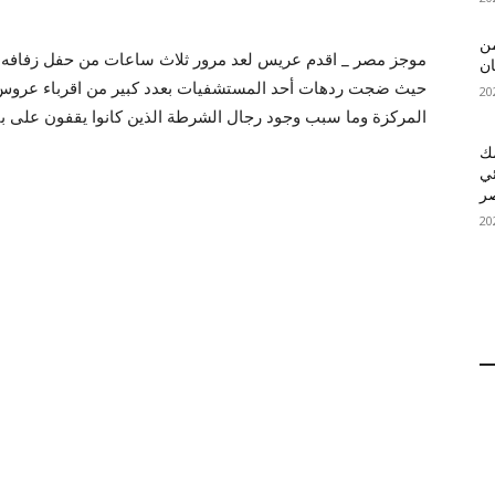
 MelBet APK: من
موجز مصر _ اقدم عريس لعد مرور ثلاث ساعات من حفل زفافه 
ان
حيث ضجت ردهات أحد المستشفيات بعدد كبير من اقرباء عروس جا
المركزة وما سبب وجود رجال الشرطة الذين كانوا يقفون على با
قمك
ئي