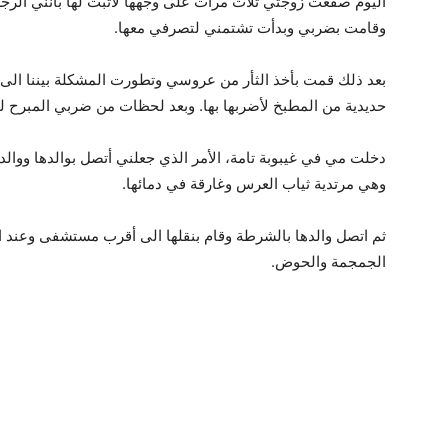
اليوم صفعت زوجتي ثلاث مرات على وجهها لأثبت لها بأنني الرج
وقامت بضربي وبدأت تشتمني لتصرفي معها.
بعد ذلك قمت بأخذ الثأر من عروسي وتطورت المشكلة بيننا الى
حديدية من المطبخ لأضربها بها. وبعد لحظات من ضربي المبرح له
دخلت مي في غيبوبة تامة، الأمر الذي جعلني أتصل بوالدها ووالدته
وهي مرتدية ثياب العرس وغارقة في دمائها.
ثم اتصل والدها بالشرطة وقام بنقلها الى أقرب مستشفى وعند ال
الجمجمة والحوض.