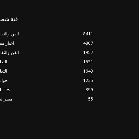
فئة شعبي
8411
الفن والثقا
4807
اخبار م
1957
الفن والثقا
1651
التعل
1649
التعل
1235
حواد
ticles
399
55
مصر ني