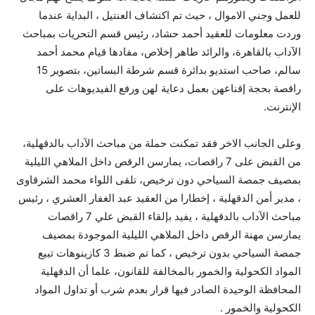
للعمل وجني الاموال ، حيث تم اكتشاف العنتيل ، البداية عندما
وردت معلومات للعقيد أحمد حشاد، رئيس قسم التحريات بمباحث
الآداب بالقاهرة، والرائد طاهر إخلاص، مفادها قيام محمد أحمد
سالم، صاحب استديو بدائرة قسم شرطة البساتين، بتصوير 15
راقصة بحجة إقناعهن بعمل دعاية لهن ورفع الفيديوهات على
الإنترنت.
وعلى الجانب الاخر فقد تمكنت حملة من مباحث الآداب بالدقهلية،
من القبض على 7 راقصات، يمارسن الرقص داخل الملاهي الليلية
بمصيف جمصة السياحي دون ترخيص، تلقى اللواء محمد الشرقاوى
، مدير أمن الدقهلية ، إخطارا من العقيد عبد الغفار العشري ، رئيس
مباحث الآداب بالدقهلية ، يفيد بإلقاء القبض علي 7 راقصات
يمارسن مهنة الرقص داخل الملاهي الليلية الموجودة بمصيف
جمصة السياحي بدون ترخيص ، كما تم ضبط 3 كازينوهات تبيع
المواد الكحولية والخمور بالمخالفة للقانون، علما أن الدقهلية
المحافظة الوحيدة الصادر فيها قرار بعدم شرب أو تداول المواد
الكحولية والخمور .