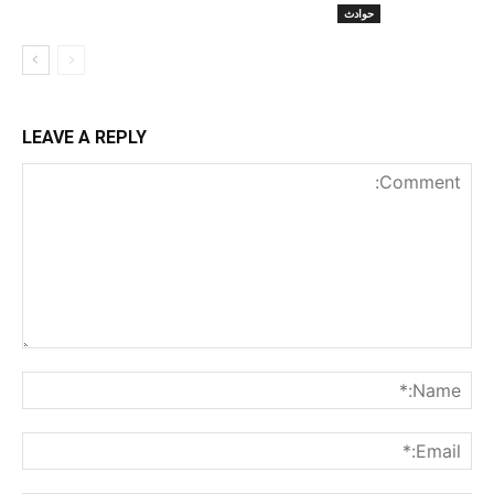
حوادث
LEAVE A REPLY
nt:
me:*
ail:*