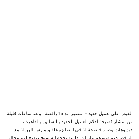
القبض على عنتيل جديد – متصور مع 15 راقصة ، وبعد ساعات قليلة
من انتشار فضيحة افلام العنتيل الجديد بالبساتين بالقاهرة ،
فيديوهات وصور فاضحة لة في اوضاع مخلة ويمارس الرزيلة مع
الراقصات ويصورهم عاريات خلسة بحجة انه سوف يفتح لهم مجال