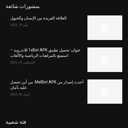
منشورات شائعة
العلاقة الفريدة بين الإنسان والخيول
مايو 19, 2026
عنوان: تحميل تطبيق 1xBet APK للاندرويد –
استمتع بالمراهنات الرياضية والألعاب
أغسطس 13, 2025
أحدث إصدار من MelBet APK: من أين تحصل
عليه بأمان
أبريل 30, 2025
فئة شعبية