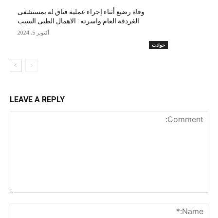
وفاة رضيع أثناء إجراء عملية فتاق له بمستشفى
الغردقة العام واسرته : الاهمال الطبى السبب
أكتوبر 5, 2024
حوادث
LEAVE A REPLY
nt:
me:*