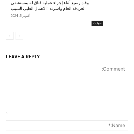
وفاة رضيع أثناء إجراء عملية فتاق له بمستشفى
الغردقة العام واسرته : الاهمال الطبى السبب
أكتوبر 5, 2024
حوادث
LEAVE A REPLY
nt:
me:*