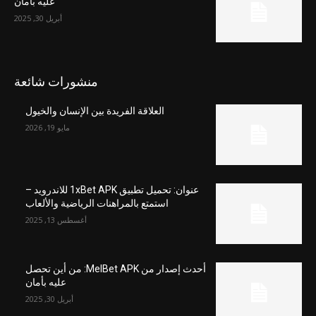
عليه بأمان
أبريل 30, 2025
منشورات شائعة
العلاقة الفريدة بين الإنسان والخيول
مايو 19, 2026
عنوان: تحميل تطبيق 1xBet APK للاندرويد –
استمتع بالمراهنات الرياضية والألعاب
أغسطس 13, 2025
أحدث إصدار من MelBet APK: من أين تحصل
عليه بأمان
أبريل 30, 2025