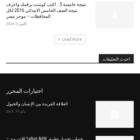
نتيجة خامسة 5 .. اكتب كومنت برقمك واعرف
نتيجة الصف الخامس الابتدائي 2016 لكل
المحافظات – موجز مصر
أكتوبر 5, 2024
Load more
احدث التعليقات
اختيارات المحرر
العلاقة الفريدة بين الإنسان والخيول
مايو 19, 2026
عنوان: تحميل تطبيق 1xBet APK للاندرويد –