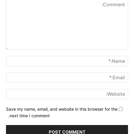
nt:
me:*
ail:*
ite:
Save my name, email, and website in this browser for the
next time I comment.