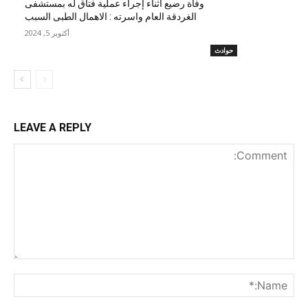
وفاة رضيع أثناء إجراء عملية فتاق له بمستشفى
الغردقة العام واسرته : الاهمال الطبى السبب
أكتوبر 5, 2024
حوادث
LEAVE A REPLY
nt:
me:*