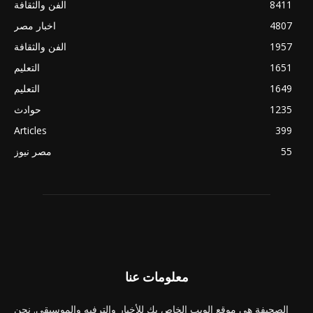
8411
الفن والثقافة
4807
اخبار مصر
1957
الفن والثقافة
1651
التعليم
1649
التعليم
1235
حوادث
Articles
399
55
مصر نيوز
معلومات عنا
الصحيفة هي موقع الويب الخاص بك للأخبار والترفيه والموسيقى. نحن