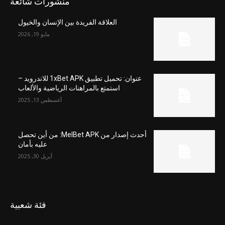
منشورات شائعة
العلاقة الفريدة بين الإنسان والخيول
مايو 19, 2026
عنوان: تحميل تطبيق 1xBet APK للاندرويد –
استمتع بالمراهنات الرياضية والألعاب
أغسطس 13, 2025
أحدث إصدار من MelBet APK: من أين تحصل
عليه بأمان
أبريل 30, 2025
فئة شعبية