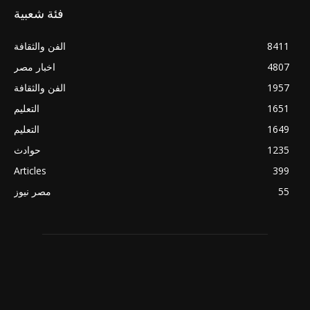
فئة شعبية
8411
الفن والثقافة
4807
اخبار مصر
1957
الفن والثقافة
1651
التعليم
1649
التعليم
1235
حوادث
Articles
399
55
مصر نيوز