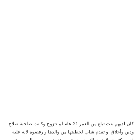
كان لديهم بنت تبلغ من العمر 21 عام لم تتزوج وكانت صاحبة صلاح
ودين وأخلاق. و تقدم شاب لخطبتها من والدها و رفضوه لانه عليه
ذنوب كثيرة ولا ينوي التوبة و خرج من عندهم و شرب الخمر حتى