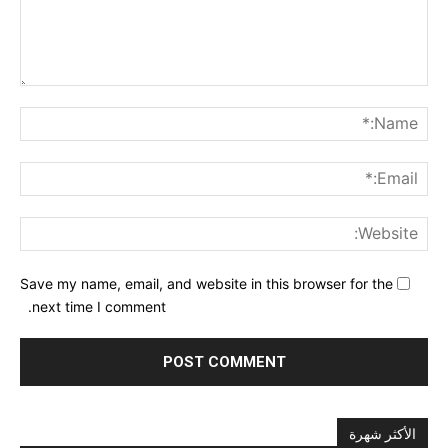
nt:
me:*
ail:*
ite:
Save my name, email, and website in this browser for the
next time I comment.
الأكثر شهرة