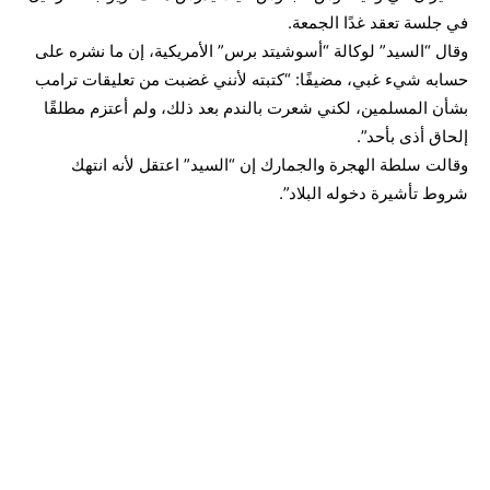
في جلسة تعقد غدًا الجمعة.
وقال “السيد” لوكالة “أسوشيتد برس” الأمريكية، إن ما نشره على
حسابه شيء غبي، مضيفًا: “كتبته لأنني غضبت من تعليقات ترامب
بشأن المسلمين، لكني شعرت بالندم بعد ذلك، ولم أعتزم مطلقًا
إلحاق أذى بأحد”.
وقالت سلطة الهجرة والجمارك إن “السيد” اعتقل لأنه انتهك
شروط تأشيرة دخوله البلاد”.