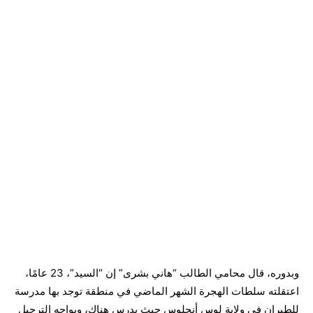
وبدوره، قال محامي الطالب “هاني بشرى” إن “السيد”، 23 عامًا،
اعتقلته سلطات الهجرة الشهر الماضي في منطقة توجد بها مدرسة
للطيران في ولاية لوس أنجلوس حيث يدرس هناك، ويواجه الترحيل