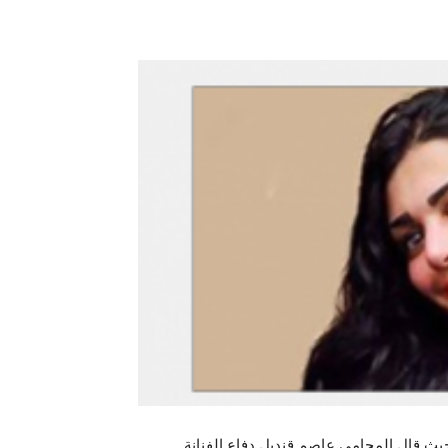
 قال المحامى عاصم قنديل دفاع الفنانة