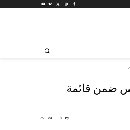
ر
س ضمن قائمة
266
0