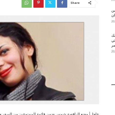
Share
 MelBet APK: من
ان
قمك
ئي
عاجل| وضع الراقصة شمس ضمن قائمة الممنوعين من السفر حيث