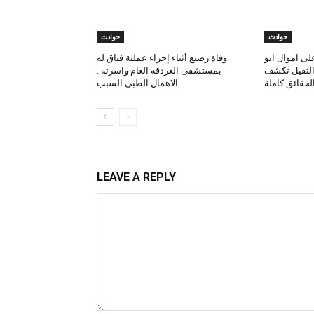
حوادث
حوادث
لى اموال ابو
وفاة رضيع أثناء إجراء عملية فتاق له
 الثقيل تكشف
بمستشفى الغردقة العام واسرته :
لحقائق كاملة
الاهمال الطبى السبب
LEAVE A REPLY