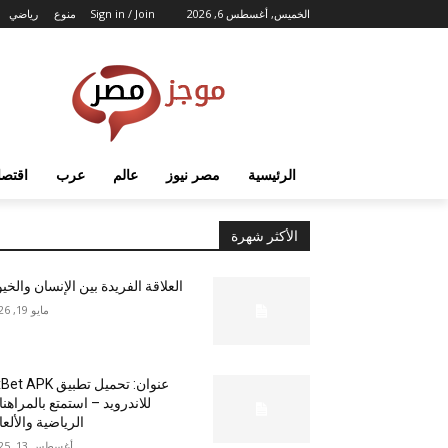
الخميس, أغسطس 6, 2026
Sign in / Join
منوع
رياضي
الرئيسية
مصر نيوز
عالم
عرب
اقتصا
الأكثر شهرة
العلاقة الفريدة بين الإنسان والخي
مايو 19, 2026
عنوان: تحميل تطبيق  APK
للاندرويد – استمتع بالمراهن
الرياضية والألع
أغسطس 13, 2025