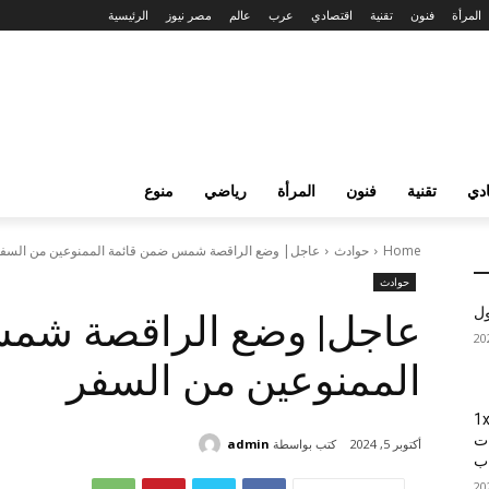
المرأة
فنون
تقنية
اقتصادي
عرب
عالم
مصر نيوز
الرئيسية
دي
تقنية
فنون
المرأة
رياضي
منوع
Home
حوادث
عاجل| وضع الراقصة شمس ضمن قائمة الممنوعين من السف
حوادث
ول
عاجل| وضع الراقصة شم
الممنوعين من السفر
1xBet
ات
كتب بواسطة
admin
أكتوبر 5, 2024
اب