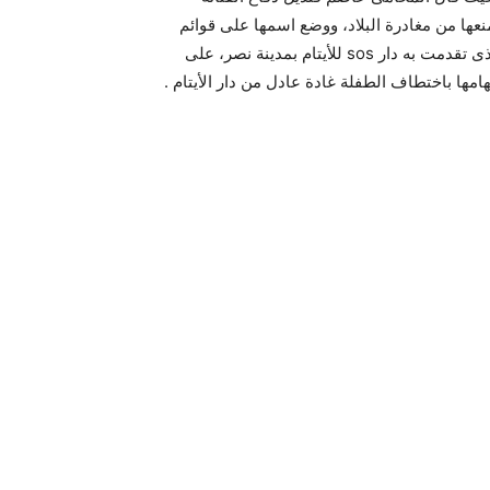
نعها من مغادرة البلاد، ووضع اسمها على قوائم
الممنوعين من السفر وترقب الوصول، وذلك بناء على الطلب الذى تقدمت به دار sos للأيتام بمدينة نصر، على