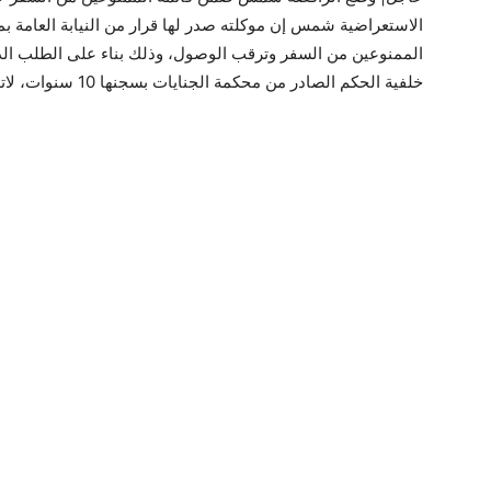
الاستعراضية شمس إن موكلته صدر لها قرار من النيابة العامة بم
خلفية الحكم الصادر من محكمة الجنايات بسجنها 10 سنوات، لاتهامها باختطاف الطفلة غادة عادل من دار الأيتام .