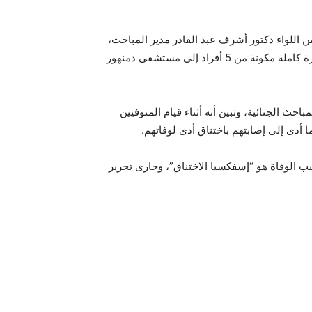
ن اللواء دكتور أشرف عبد القادر مدير المباحث،
من العميد خالد عبد الحميد رئيس المباحث الجنائية، بوصول أسرة كاملة مكونة من 5 أفراد إلى مستشفى دمنهور
حث الجنائية، وتبين أنه أثناء قيام المتوفيين
ا أدى إلى إصابتهم باختناق أدى لوفاتهم.
 الوفاة هو “إسفكسيا الاختناق”، وجارى تحرير