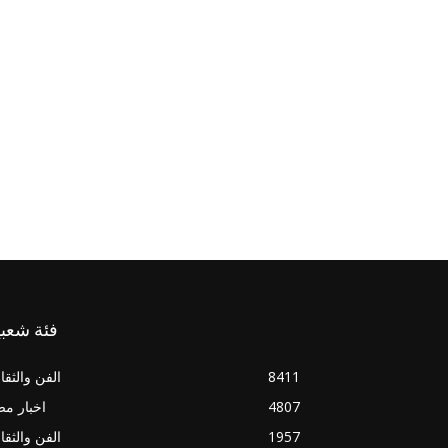
فئة شعبي
8411
الفن والثقا
4807
اخبار م
1957
الفن والثقا