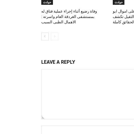
حوادث
حوادث
لى اموال ابو
وفاة رضيع أثناء إجراء عملية فتاق له
 الثقيل تكشف
بمستشفى الغردقة العام واسرته :
لحقائق كاملة
الاهمال الطبى السبب
LEAVE A REPLY
Comment:
Name:*