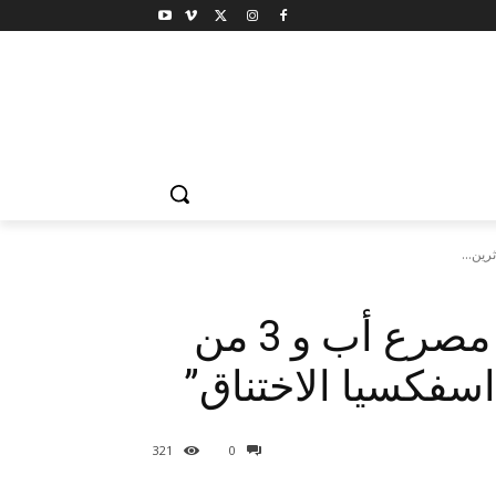
احذر المدفأة الكهربائية .. مصرع أب و 3 من
“اسفكسيا الاختناق”
321
0