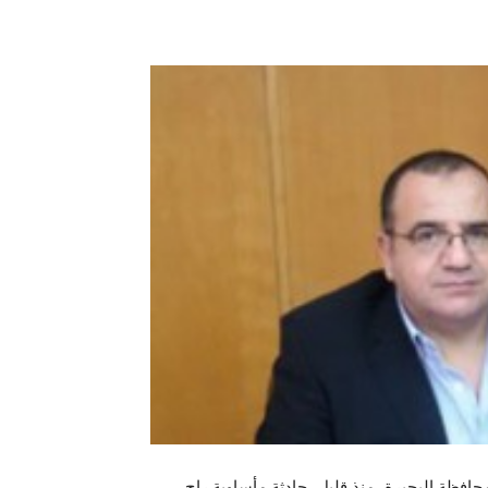
افظة البحيرة، منذ قليل، حادثة مأساوية راح