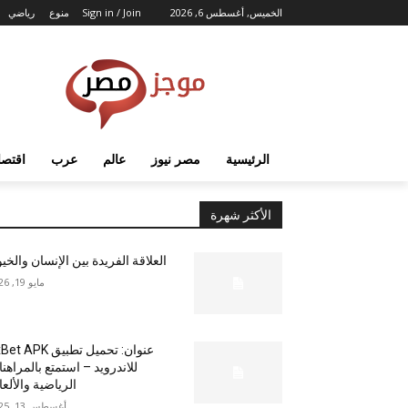
الخميس, أغسطس 6, 2026
Sign in / Join
منوع
رياضي
الرئيسية
مصر نيوز
عالم
عرب
اقتصا
الأكثر شهرة
العلاقة الفريدة بين الإنسان والخي
مايو 19, 2026
عنوان: تحميل تطبيق  APK
للاندرويد – استمتع بالمراهن
الرياضية والألع
أغسطس 13, 2025