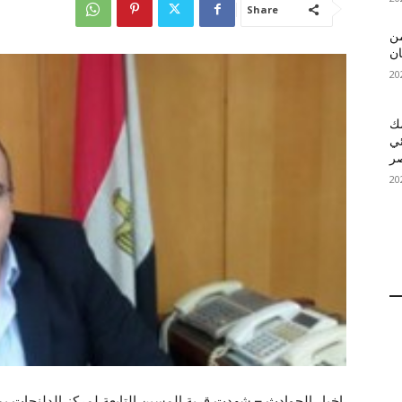
Share
 MelBet APK: من
ان
قمك
ئي
اخبار الحوادث – شهدت قرية المسين التابعة لمركز الدلنجات بمح