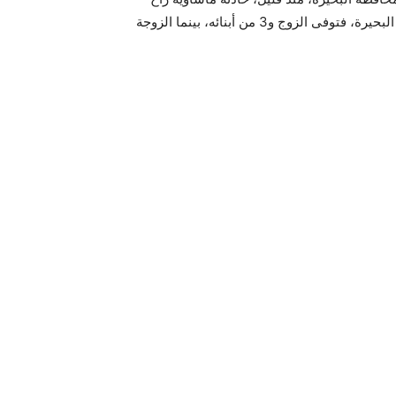
ضحيتها، أسرة كاملة مكونة من 5 أفراد، إثر إصابتهم باختناق فى البحيرة، فتوفى الزوج و3 من أبنائه، بينما الزوجة