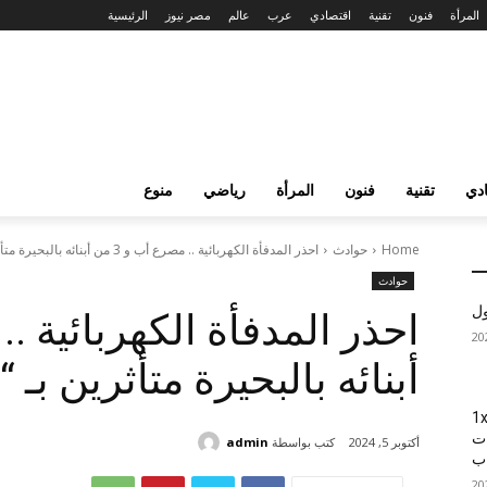
المرأة
فنون
تقنية
اقتصادي
عرب
عالم
مصر نيوز
الرئيسية
دي
تقنية
فنون
المرأة
رياضي
منوع
Home
حوادث
احذر المدفأة الكهربائية .. مصرع أب و 3 من أبنائه بالبحيرة متأثرين...
حوادث
ول
أبنائه بالبحيرة متأثرين بـ 
1xBet
ات
كتب بواسطة
admin
أكتوبر 5, 2024
اب