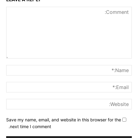
nt:
me:*
ail:*
ite:
Save my name, email, and website in this browser for the
next time I comment.