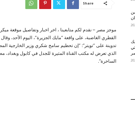
Share
 MelBet APK: من
ان
موجز مصر – نقدم لكم متابعينا ، اخر اخبار وتفاصيل موقعة ميكر
القطري الغاضبة، على واقعة “مايك الجزيرة”، اليوم الأحد، وقال ال
قمك
تدوينة على “تويتر”: “إن تحطيم سامح شكري وزير الخارجية ال
ئي
الذي تعرض له مكتب القناة المثيرة للجدل في كابول وبغداد، مضي
الساخرة”.