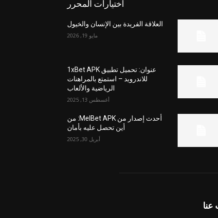
اختيارات المحرر
العلاقة الفريدة بين الإنسان والخيول
مايو 19, 2026
عنوان: تحميل تطبيق 1xBet APK
للاندرويد – استمتع بالمراهنات
الرياضية والألعاب
أغسطس 13, 2025
أحدث إصدار من MelBet APK: من
أين تحصل عليه بأمان
أبريل 30, 2025
عنا