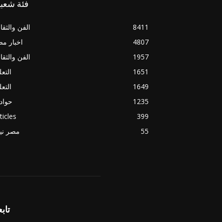
فئة شعبي
8411
الفن والثقا
4807
اخبار م
1957
الفن والثقا
1651
التعل
1649
التعل
1235
حواد
ticles
399
55
مصر ني
تابع