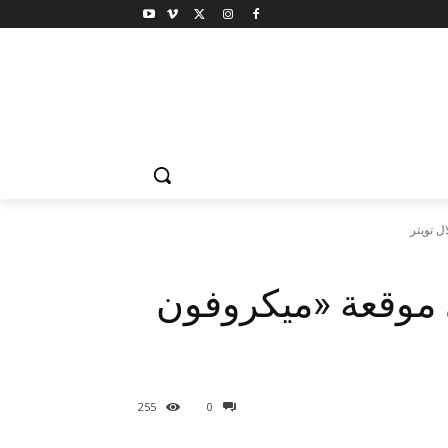
 تويتر
موقعة «ميكروفون
255
0