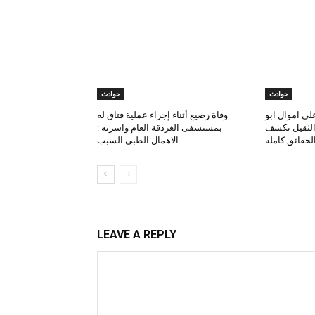
حوادث
حوادث
لى اموال ابو
وفاة رضيع أثناء إجراء عملية فتاق له
 الثقيل تكشف
بمستشفى الغردقة العام واسرته :
لحقائق كاملة
الاهمال الطبى السبب
LEAVE A REPLY