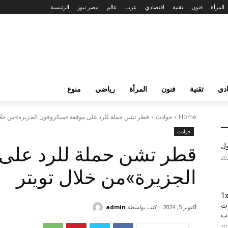
المرأة
فنون
تقنية
اقتصادي
عرب
عالم
مصر نيوز
الرئيسية
دي
تقنية
فنون
المرأة
رياضي
منوع
Home
حوادث
قطر تشن حملة للرد على موقعة «ميكروفون الجزيرة»من خلال
حوادث
ول
قطر تشن حملة للرد على 
الجزيرة»من خلال تويتر
1xBet
ات
كتب بواسطة
admin
أكتوبر 5, 2024
اب