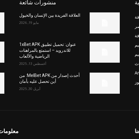
ة
منشورات شائعة
العلاقة الفريدة بين الإنسان والخيول
فة
مايو 19, 2026
صر
فة
يم
عنوان: تحميل تطبيق 1xBet APK
للاندرويد – استمتع بالمراهنات
يم
الرياضية والألعاب
ث
أغسطس 13, 2025
Ar
أحدث إصدار من MelBet APK: من
أين تحصل عليه بأمان
وز
أبريل 30, 2025
نا
معلومات 