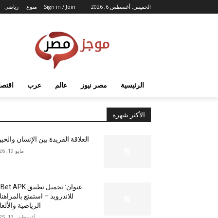
الخميس, أغسطس 6, 2026
Sign in / Join
منوع
رياضي
الرئيسية
مصر نيوز
عالم
عرب
اقتصا
الأكثر شهرة
العلاقة الفريدة بين الإنسان والخي
مايو 19, 2026
عنوان: تحميل تطبيق  APK
للاندرويد – استمتع بالمراهن
الرياضية والألع
أغسطس 13, 2025