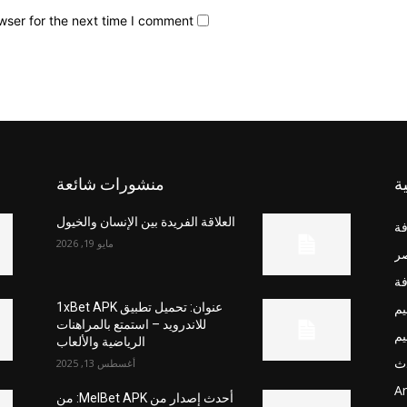
wser for the next time I comment.
ة
منشورات شائعة
العلاقة الفريدة بين الإنسان والخيول
فة
مايو 19, 2026
صر
فة
يم
عنوان: تحميل تطبيق 1xBet APK
للاندرويد – استمتع بالمراهنات
يم
الرياضية والألعاب
ث
أغسطس 13, 2025
Ar
أحدث إصدار من MelBet APK: من