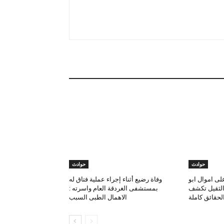
حوادث
حوادث
لى اموال ابو
وفاة رضيع أثناء إجراء عملية فتاق له
 الثقيل تكشف
بمستشفى الغردقة العام واسرته :
لحقائق كاملة
الاهمال الطبى السبب