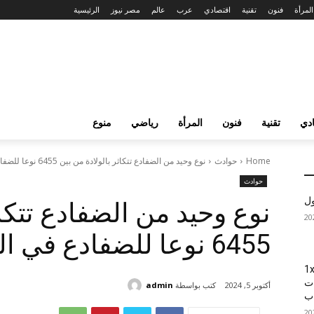
المرأة
فنون
تقنية
اقتصادي
عرب
عالم
مصر نيوز
الرئيسية
دي
تقنية
فنون
المرأة
رياضي
منوع
Home
حوادث
نوع وحيد من الضفادع تتكاثر بالولادة من بين 6455 نوعا للضفادع في...
حوادث
ول
نوع وحيد من الضفادع تتكاث
6455 نوعا للضفادع في العالم
1xBet
ات
كتب بواسطة
admin
أكتوبر 5, 2024
اب