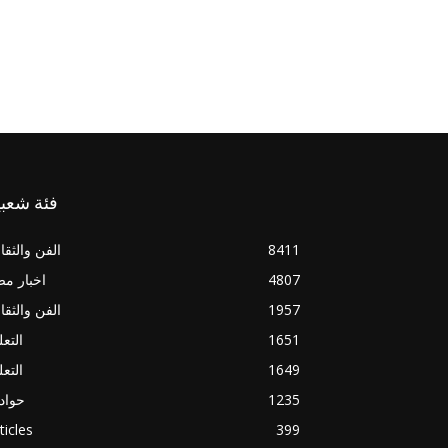
فئة شعبي
8411
الفن والثقا
4807
اخبار م
1957
الفن والثقا
1651
التعل
1649
التعل
1235
حواد
ticles
399