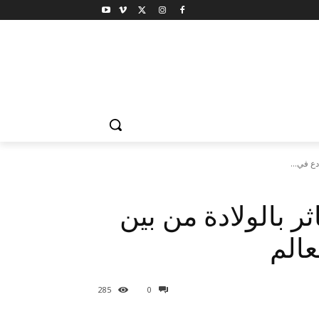
ر بالولادة من بين
285
0