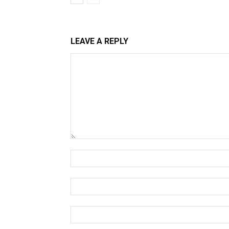
LEAVE A REPLY
Comment:
Name:*
Email:*
Website: