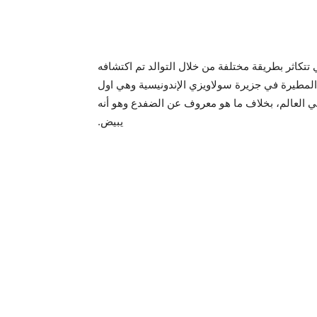
تتكاثر بطريقة مختلفة من خلال التوالد تم اكتشافه
المطيرة في جزيرة سولاويزي الإندونيسية وهي اول
غارها من بين 6455 نوعا للضفادع في العالم، بخلاف ما هو معروف عن الضفدع وهو أنه
يبيض.