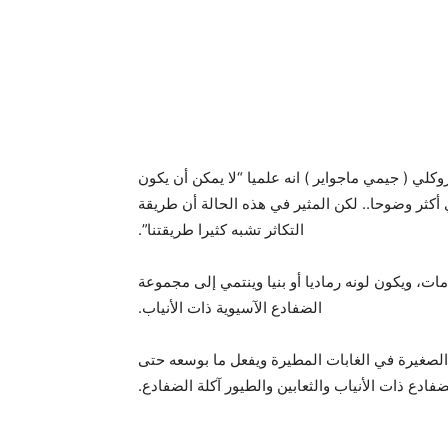
وكلي ( جيمي ماجواير ) انه علميا “لا يمكن أن يكون
 أكثر وضوحا.. لكن المثير في هذه الحالة أن طريقة
التكاثر تشبه كثيرا طريقتنا”.
يزن نحو خمسة جرامات، ويكون لونه رماديا أو بنيا وينتمي إلى مجموعة
الضفادع الآسيوية ذات الأنياب.
 الصغيرة في الغابات المطيرة ويفعل ما بوسعه حتى
لضفادع ذات الأنياب والثعابين والطيور آكلة الضفادع.