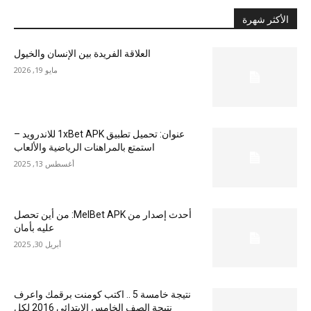
الأكثر شهرة
العلاقة الفريدة بين الإنسان والخيول
مايو 19, 2026
عنوان: تحميل تطبيق 1xBet APK للاندرويد –
استمتع بالمراهنات الرياضية والألعاب
أغسطس 13, 2025
أحدث إصدار من MelBet APK: من أين تحصل
عليه بأمان
أبريل 30, 2025
نتيجة خامسة 5 .. اكتب كومنت برقمك واعرف
نتيجة الصف الخامس الابتدائي 2016 لكل