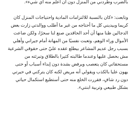
بالضرب وطردني من المنزل دون أن أعلم منه أي شيء».
وتابعت: «كان بالنسبة للالتزامات المادية واحتياجات المنزل كان
كريما وبيديني كل ما أحتاجه من غير ما أطلب ووالدتي زارت بعض
الدجالين ظنا منها أن أحد الحاقدين صنع لنا سحرًا، ولكن ضاعت
الأموال وراء الوهم، وتعبت نفسيًا من المهانة أمام جيراني وأهلي
بسبب رجل عديم المشاعر بيطلع عقده عليّ حتى حقوقي الشرعية
مش بحصل عليها وعندما طالبته كثيرا بالطلاق وتبرئته من
مستحقاتي كان يتعصب ويرفض بشدة دون إبداء أسباب أو حتى
يهون عليا بالكذب ويقولي أنه مريض لكنه كان يتركني في حيرتي
دون رد شافٍ، فقررت الخلع منه حتى أستطيع استكمال حياتي
بشكل طبيعي وتربية ابنتي».