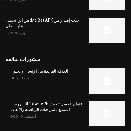
أغسطس 13, 2025
أحدث إصدار من MelBet APK: من أين تحصل
عليه بأمان
أبريل 30, 2025
منشورات شائعة
العلاقة الفريدة بين الإنسان والخيول
مايو 19, 2026
عنوان: تحميل تطبيق 1xBet APK للاندرويد –
استمتع بالمراهنات الرياضية والألعاب
أغسطس 13, 2025