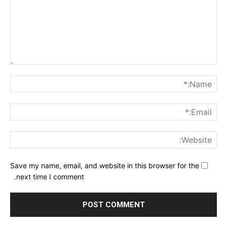
nt:
me:*
ail:*
ite:
Save my name, email, and website in this browser for the
next time I comment.