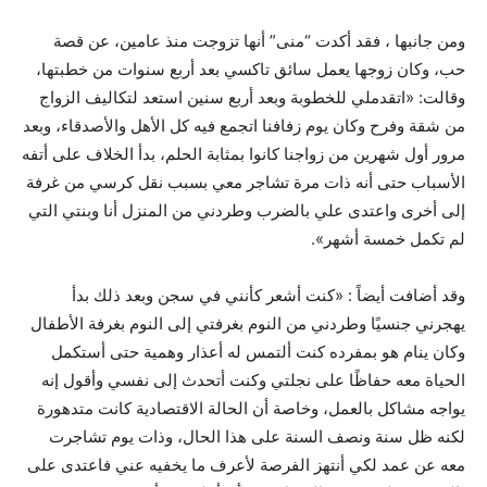
ومن جانبها ، فقد أكدت “منى” أنها تزوجت منذ عامين، عن قصة
حب، وكان زوجها يعمل سائق تاكسي بعد أربع سنوات من خطبتها،
وقالت: «اتقدملي للخطوبة وبعد أربع سنين استعد لتكاليف الزواج
من شقة وفرح وكان يوم زفافنا اتجمع فيه كل الأهل والأصدقاء، وبعد
مرور أول شهرين من زواجنا كانوا بمثابة الحلم، بدأ الخلاف على أتفه
الأسباب حتى أنه ذات مرة تشاجر معي بسبب نقل كرسي من غرفة
إلى أخرى واعتدى علي بالضرب وطردني من المنزل أنا وبنتي التي
لم تكمل خمسة أشهر».
وقد أضافت أيضاً : «كنت أشعر كأنني في سجن وبعد ذلك بدأ
يهجرني جنسيًا وطردني من النوم بغرفتي إلى النوم بغرفة الأطفال
وكان ينام هو بمفرده كنت ألتمس له أعذار وهمية حتى أستكمل
الحياة معه حفاظًا على نجلتي وكنت أتحدث إلى نفسي وأقول إنه
يواجه مشاكل بالعمل، وخاصة أن الحالة الاقتصادية كانت متدهورة
لكنه ظل سنة ونصف السنة على هذا الحال، وذات يوم تشاجرت
معه عن عمد لكي أنتهز الفرصة لأعرف ما يخفيه عني فاعتدى على