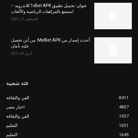
عنوان: تحميل تطبيق 1xBet APK للاندرويد –
استمتع بالمراهنات الرياضية والألعاب
أغسطس 13, 2025
أحدث إصدار من MelBet APK: من أين تحصل
عليه بأمان
أبريل 30, 2025
فئة شعبية
8411
الفن والثقافة
4807
اخبار مصر
1957
الفن والثقافة
1651
التعليم
1649
التعليم