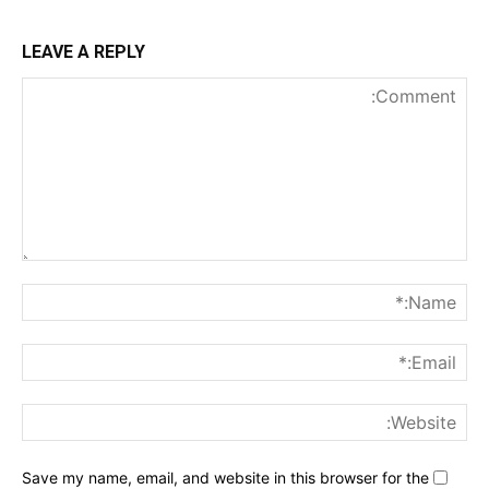
LEAVE A REPLY
nt:
me:*
ail:*
ite:
Save my name, email, and website in this browser for the