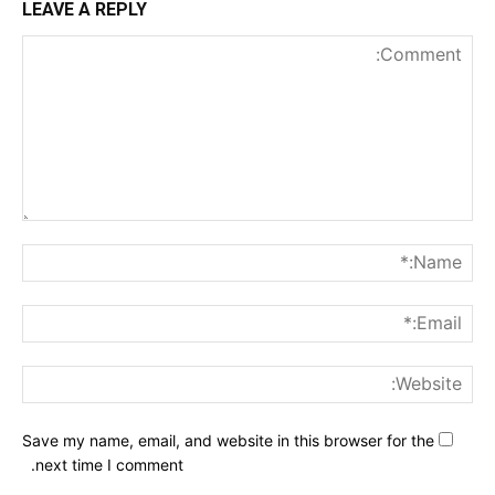
LEAVE A REPLY
nt:
me:*
ail:*
ite:
Save my name, email, and website in this browser for the
next time I comment.