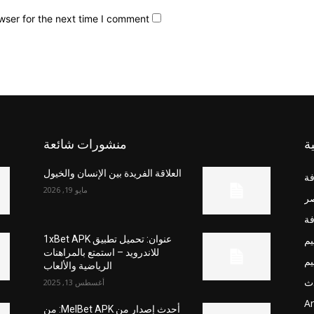
wser for the next time I comment.
ة
منشورات شائعة
العلاقة الفريدة بين الإنسان والخيول
فة
مايو 19, 2026
صر
فة
يم
عنوان: تحميل تطبيق 1xBet APK
للاندرويد – استمتع بالمراهنات
يم
الرياضية والألعاب
ث
أغسطس 13, 2025
Ar
أحدث إصدار من MelBet APK: من