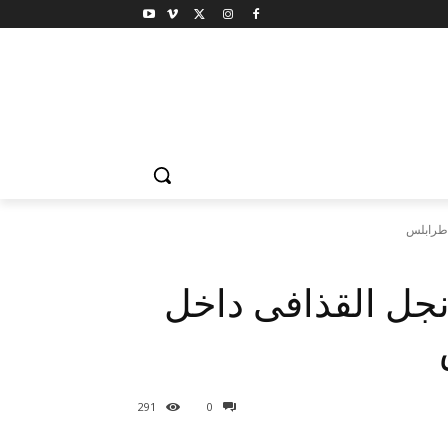
 طرابلس
 نجل القذافى داخل
291
0