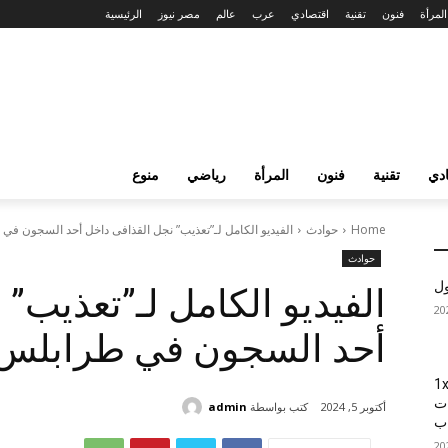
المرأة
فنون
تقنية
اقتصادي
عرب
عالم
مصر نيوز
الرئيسية
دي
تقنية
فنون
المرأة
رياضي
منوع
Home
حوادث
الفيديو الكامل لـ”تعذيب” نجل القذافى داخل أحد السجون في
حوادث
ول
الفيديو الكامل لـ”تعذيب”
أحد السجون في طرابلس
1xBet
ات
كتب بواسطة
admin
أكتوبر 5, 2024
اب