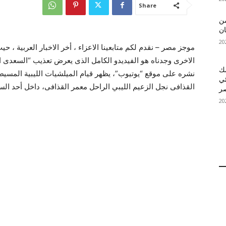
Share
 MelBet APK: من
ان
موجز مصر – نقدم لكم متابعينا الاعزاء ، أخر الاخبار العربية ، ح
الاخرى وجدناه هو الفيديدو الكامل الذى يعرض تعذيب “السعدى ال
قمك
نشره على موقع “يوتيوب”، يظهر قيام الميلشيات الليبية الم
ئي
القذافى نجل الزعيم الليبي الراحل معمر القذافى، داخل أحد الس