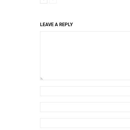
LEAVE A REPLY
Comment:
Name:*
Email:*
Website: