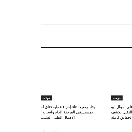
حوادث
حوادث
لى اموال ابو
وفاة رضيع أثناء إجراء عملية فتاق له
 الثقيل تكشف
بمستشفى الغردقة العام واسرته :
لحقائق كاملة
الاهمال الطبى السبب