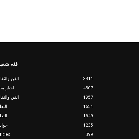
فئة شعبي
8411
الفن والثقا
4807
اخبار م
1957
الفن والثقا
1651
التعل
1649
التعل
1235
حواد
ticles
399