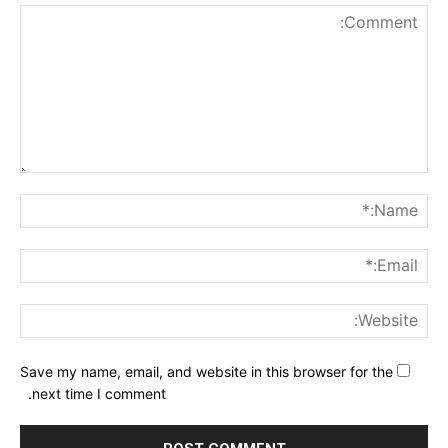
nt:
me:*
ail:*
ite:
Save my name, email, and website in this browser for the
next time I comment.