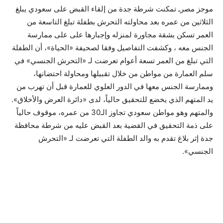
موجز مصرـ تمكنت شرطة جدة من إلقاء القبض على سعودي يبلغ
الثلاثين من عمره بعد محاولته التحرش بطفلة تبلغ التاسعة من
العمر تسكن بشقة مجاورة لمنزله وإجبارها على على ممارسة
الجنس معه ، وكشفت التفاصيل وفقا لصحيفة «الحياة»، أن الطفلة
التي تبلغ من العمر تسعة أعوام تعرضت لـ «التحرش الجنسي» في
سلم العمارة من مواطن من خلال تقبيلها ومحاولة احتضانها،
وممارسة الجنس معها في الدور العلوي للعمارة قبل أن تهرب من
يد المتهم الذي يخضع للتحقيق حالياً، لدى «دائرة العرض والأخلاق».
والمتهم وهو مواطن سعودي تجاوز الـ30 من عمره، موقوف حالياً
على ذمة التحقيق في القضية بعد القبض عليه من شرطة محافظة
جدة إثر بلاغ تقدم به والد الطفلة التي تعرضت لـ «التحرش
الجنسي».