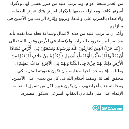
من العمر تسعة أعوام، وما ترتب عليه من ضرر نفسي لها، ولأفراد
أسرتها كافة، ومحاولة خطفها بالإكراه لغرض هتك عرض الطفله،
والاعتداء بالضرب على والدها، وترويع وإثارة الرعب بين الآمنين في
منازلهم.
وأكد أن ما ترتب عليه من هذه الأعمال وشناعة فعله مما تقدم بأنه
يعد ضرباً من ضروب الحرابة، والإفساد في الأرض وقول الله تعالى
« إِنَّمَا جَزَاءُ الَّذِينَ يُحَارِبُونَ اللَّهَ وَرَسُولَهُ وَيَسْعَوْنَ فِي الْأَرْضِ فَسَادًا
أَنْ يُقَتَّلُوا أَوْ يُصَلَّبُوا أَوْ تُقَطَّعَ أَيْدِيهِمْ وَأَرْجُلُهُمْ مِنْ خِلَافٍ أَوْ يُنْفَوْا مِنَ
الْأَرْضِ ذَٰلِكَ لَهُمْ خِزْيٌ فِي الدُّنْيَا وَلَهُمْ فِي الْآخِرَةِ عَذَابٌ عَظِيمٌ».
وطالب بإقامة حد الحرابة عليه، وأن تكون عقوبته القتل، لكي
تتحقق العدالة، وتنفيذ أحكام الله في كل من يعتدي على الآمنين،
ومحاولة هتك أعراضهم، وأن يكون عبرة لكل من تسول له نفسة
الإقدام على مثل ذلك بأن العقاب الشرعي سيكون مصيره.