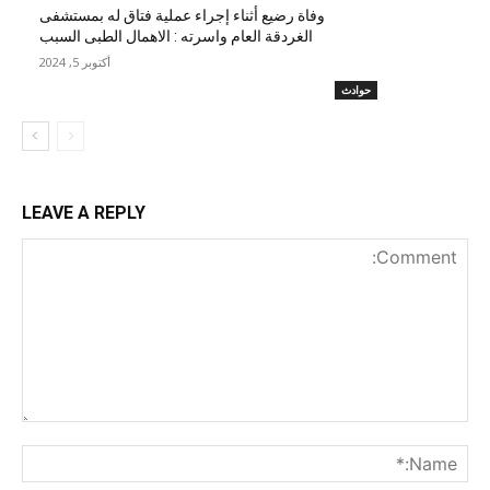
وفاة رضيع أثناء إجراء عملية فتاق له بمستشفى
الغردقة العام واسرته : الاهمال الطبى السبب
أكتوبر 5, 2024
حوادث
LEAVE A REPLY
nt:
me:*