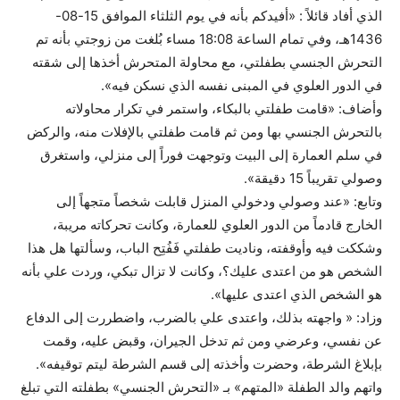
الذي أفاد قائلاً : «أفيدكم بأنه في يوم الثلثاء الموافق 15-08-
1436هـ، وفي تمام الساعة 18:08 مساء بُلغت من زوجتي بأنه تم
التحرش الجنسي بطفلتي، مع محاولة المتحرش أخذها إلى شقته
في الدور العلوي في المبنى نفسه الذي نسكن فيه».
وأضاف: «قامت طفلتي بالبكاء، واستمر في تكرار محاولاته
بالتحرش الجنسي بها ومن ثم قامت طفلتي بالإفلات منه، والركض
في سلم العمارة إلى البيت وتوجهت فوراً إلى منزلي، واستغرق
وصولي تقريباً 15 دقيقة».
وتابع: «عند وصولي ودخولي المنزل قابلت شخصاً متجهاً إلى
الخارج قادماً من الدور العلوي للعمارة، وكانت تحركاته مريبة،
وشككت فيه وأوقفته، وناديت طفلتي فَفُتِح الباب، وسألتها هل هذا
الشخص هو من اعتدى عليك؟، وكانت لا تزال تبكي، وردت علي بأنه
هو الشخص الذي اعتدى عليها».
وزاد: « واجهته بذلك، واعتدى علي بالضرب، واضطررت إلى الدفاع
عن نفسي، وعرضي ومن ثم تدخل الجيران، وقبض عليه، وقمت
بإبلاغ الشرطة، وحضرت وأخذته إلى قسم الشرطة ليتم توقيفه».
واتهم والد الطفلة «المتهم» بـ «التحرش الجنسي» بطفلته التي تبلغ