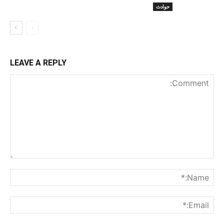
حوادث
LEAVE A REPLY
nt:
me:*
ail:*