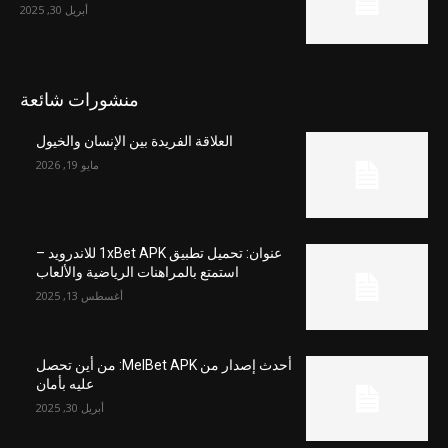
أبريل 30, 2025
منشورات شائعة
العلاقة الفريدة بين الإنسان والخيول
مايو 19, 2026
عنوان: تحميل تطبيق 1xBet APK للاندرويد –
استمتع بالمراهنات الرياضية والألعاب
أغسطس 13, 2025
أحدث إصدار من MelBet APK: من أين تحصل
عليه بأمان
أبريل 30, 2025