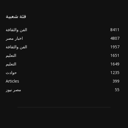
فئة شعبية
8411
الفن والثقافة
4807
اخبار مصر
1957
الفن والثقافة
1651
التعليم
1649
التعليم
1235
حوادث
Articles
399
55
مصر نيوز